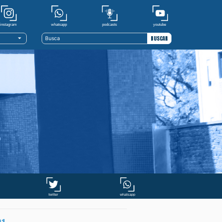
youtube
whatsapp
podcasts
instagram
BUSCAR
whatsapp
twitter